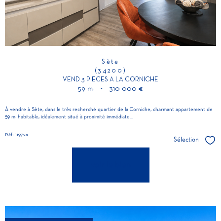
Sète
(34200)
VEND 3 PIECES A LA CORNICHE
59 m²
-
310 000 €
À vendre à Sète, dans le très recherché quartier de la Corniche, charmant appartement de
59 m² habitable, idéalement situé à proximité immédiate...
Réf : 1197va
Sélection
Séle
voir le bien