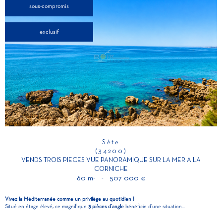
sous-compromis
exclusif
Sète
(34200)
VENDS TROIS PIECES VUE PANORAMIQUE SUR LA MER A LA
CORNICHE
60 m²
-
507 000 €
Vivez la Méditerranée comme un privilège au quotidien !
Situé en étage élevé, ce magnifique
3 pièces d’angle
bénéficie d’une situation...