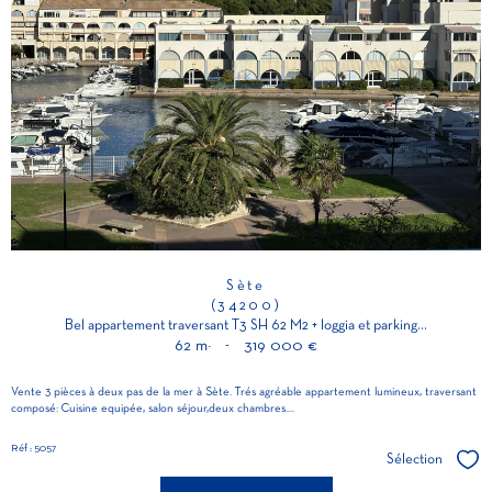
Sète
(34200)
Bel appartement traversant T3 SH 62 M2 + loggia et parking...
62 m²
-
319 000 €
Vente 3 pièces à deux pas de la mer à Sète. Trés agréable appartement lumineux, traversant
composé: Cuisine equipée, salon séjour,deux chambres....
Réf : 5057
Sélection
Séle