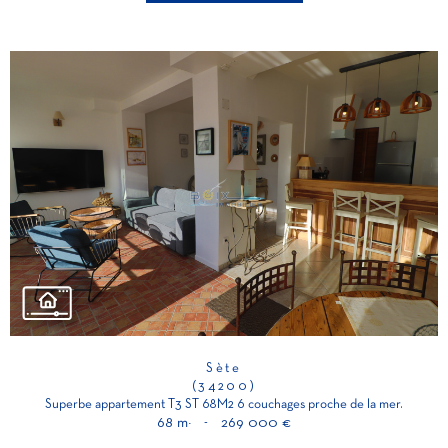
Sète
(34200)
Superbe appartement T3 ST 68M2 6 couchages proche de la mer.
68 m²
-
269 000 €