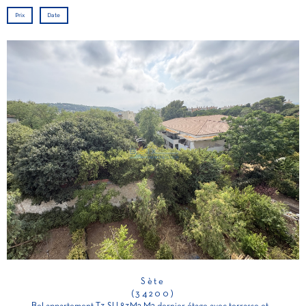
Prix
Date
Sète
(34200)