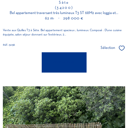
Sète
(34200)
Bel appartement traversant très lumineux T3 ST 68M2 avec loggia et...
62 m²
-
298 000 €
Vente aux Quilles T3 à Sète. Bel appartement spacieux , lumineux. Composé : D'une cuisine
équipée, salon séjour donnant sur l'extérieur, 2...
Réf : 5058
Sélection
Séle
voir le bien