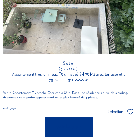
Sète
(34200)
Appartement très lumineux T3 climatisé SH 75 M2 avec terrasse et...
75 m²
-
317 000 €
Vente Appartement T3 proche Corniche à Sète. Dans une résidence neuve de standing,
découvrez ce superbe appartement en duplex inversé de 3 pièces,...
Réf : 5038
Sélection
Séle
voir le bien