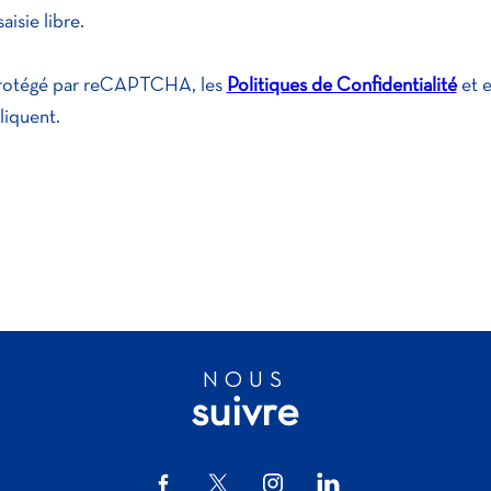
aisie libre.
protégé par reCAPTCHA, les
Politiques de Confidentialité
et 
liquent.
NOUS
suivre