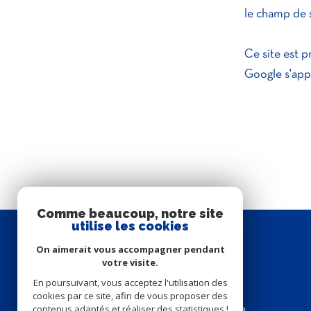
r
le champ de s
o
d
Ce site est 
Google s'app
o
o
r
n
d
Comme beaucoup, notre site
n
utilise les cookies
SE
On aimerait vous accompagner pendant
o
connecter
votre visite.
é
En poursuivant, vous acceptez l'utilisation des
cookies par ce site, afin de vous proposer des
contenus adaptés et réaliser des statistiques !
espace propriétaire