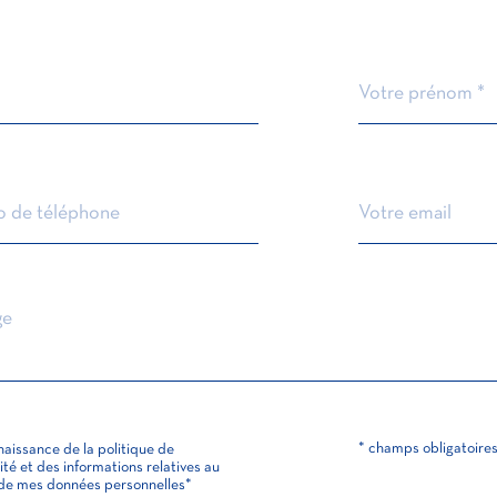
Prénom
*
TRAD_PAMPERO
* champs obligatoire
nnaissance de la politique de
ion
ité et des informations relatives au
de mes données personnelles*