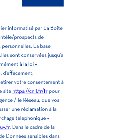
hier informatisé par La Boite
entèle/prospects de
 personnelles. La base
Elles sont conservées jusqu'à
ément à la loi «
n, d’effacement,
retirer votre consentement à
e site
https://cnil.fr/fr
pour
Agence / le Réseau, que vos
sser une réclamation à la
archage téléphonique «
uv.fr
. Dans le cadre de la
 de Données sensibles dans