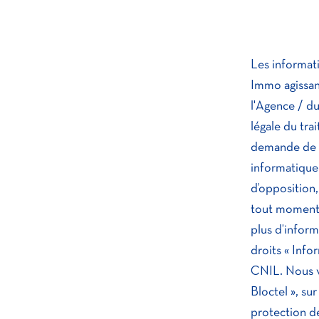
Z
E
V
I
O
Les informati
G
Immo agissan
S
N
l'Agence / d
E
c
légale du tra
demande de s
Z
informatique 
V
o
d’opposition,
tout moment 
O
plus d’inform
S
o
droits « Info
CNIL. Nous v
c
Bloctel », sur
protection d