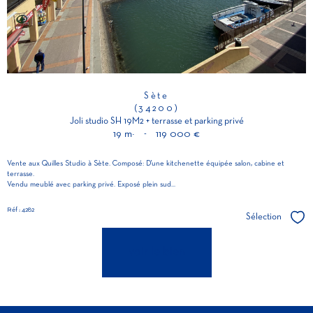
Sète
(34200)
Joli studio SH 19M2 + terrasse et parking privé
19 m²
-
119 000 €
Vente aux Quilles Studio à Sète. Composé: D'une kitchenette équipée salon, cabine et
terrasse.
Vendu meublé avec parking privé. Exposé plein sud...
Réf : 4282
Sélection
Séle
voir le bien