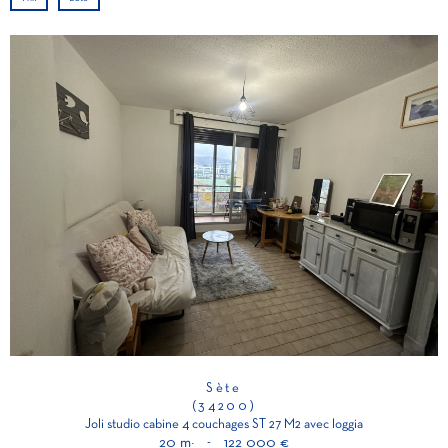
Sète
(34200)
Joli studio cabine 4 couchages ST 27 M2 avec loggia
20 m²
-
122 000 €