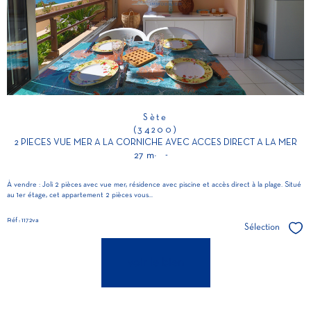
Sète
(34200)
2 PIECES VUE MER A LA CORNICHE AVEC ACCES DIRECT A LA MER
27 m²
-
À vendre : Joli 2 pièces avec vue mer, résidence avec piscine et accès direct à la plage. Situé
au 1er étage, cet appartement 2 pièces vous...
Réf : 1172va
Sélection
Séle
voir le bien