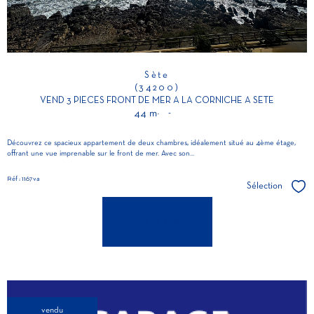
Sète
(34200)
VEND 3 PIECES FRONT DE MER A LA CORNICHE A SETE
44 m²
-
Découvrez ce spacieux appartement de deux chambres, idéalement situé au 4ème étage,
offrant une vue imprenable sur le front de mer. Avec son...
Réf : 1167va
Sélection
Séle
voir le bien
vendu