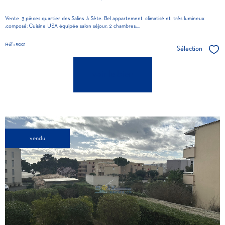
Vente 3 pièces quartier des Salins à Sète. Bel appartement climatisé et très lumineux
,composé: Cuisine USA équipée salon séjour, 2 chambres,...
Réf : 5001
Sélection
Séle
voir le bien
vendu