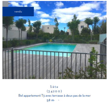
vendu
Sète
(34200)
Bel appartement T3 avec terrasse à deux pas de la mer
58 m²
-