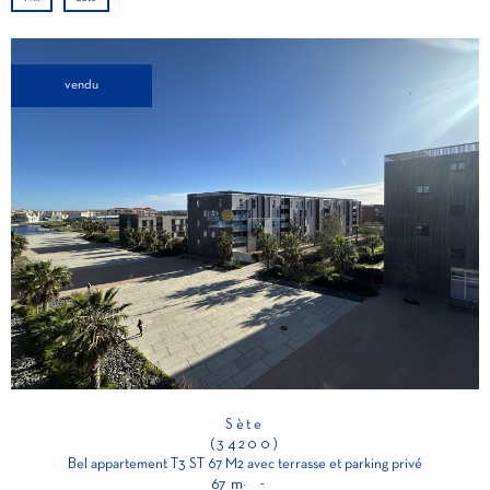
vendu
Sète
(34200)
Bel appartement T3 ST 67 M2 avec terrasse et parking privé
67 m²
-