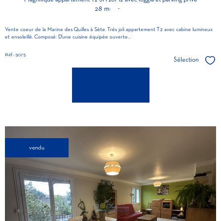
Magnifique appartement T2 SH 28M2 avec loggia et parking privé
28 m²
-
Vente coeur de la Marine des Quilles à Sète. Trés joli appartement T2 avec cabine lumineux
et ensoleillé. Composé: D'une cuisine équipée ouverte...
Réf : 5075
Sélection
Séle
voir le bien
vendu