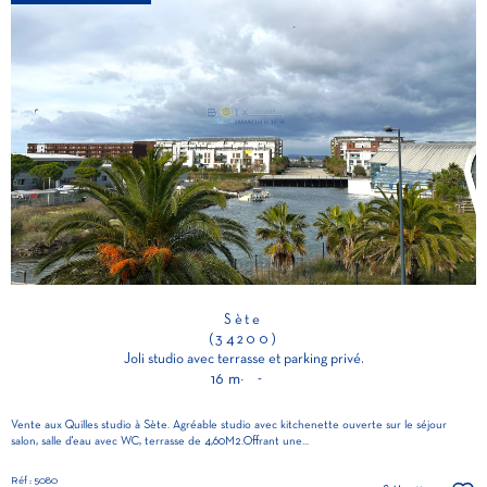
Sète
(34200)
Joli studio avec terrasse et parking privé.
16 m²
-
Vente aux Quilles studio à Sète. Agréable studio avec kitchenette ouverte sur le séjour
salon, salle d'eau avec WC, terrasse de 4,60M2.Offrant une...
Réf : 5080