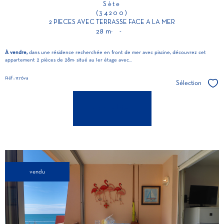
Sète
(34200)
2 PIECES AVEC TERRASSE FACE A LA MER
28 m²
-
À vendre,
dans une résidence recherchée en front de mer avec piscine, découvrez cet
appartement 2 pièces de 28m² situé au 1er étage avec...
Réf : 1176va
Sélection
Séle
voir le bien
vendu