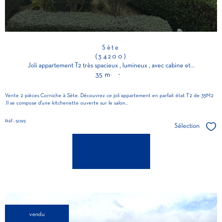
Sète
(34200)
Joli appartement T2 très spacieux , lumineux , avec cabine et...
35 m²
-
Vente 2 pièces Corniche à Sète. Découvrez ce joli appartement en parfait état T2 de 35M2
.Il se compose d'une kitchenette ouverte sur le salon...
Réf : 5095
Sélection
Séle
voir le bien
vendu