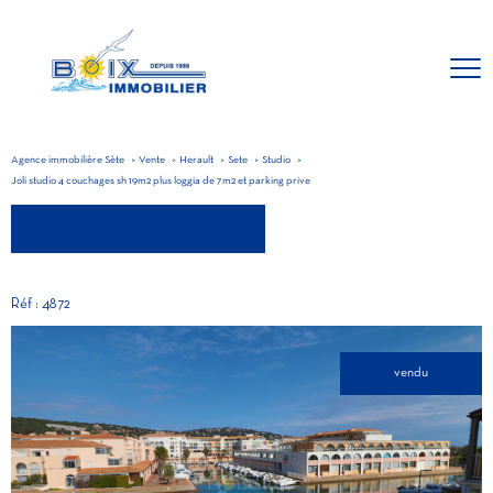
Agence immobilière Sète
Vente
Herault
Sete
Studio
Joli studio 4 couchages sh 19m2 plus loggia de 7m2 et parking prive
retour aux résultats
Réf : 4872
vendu