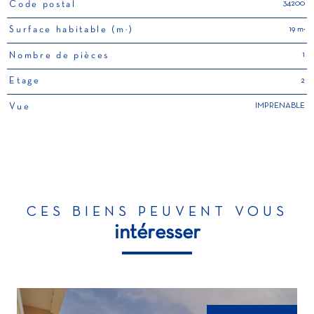
34200
Code postal
TRAD_PAMPERO_Caracteristique
Valeurs
19 m²
Surface habitable (m²)
1
Nombre de pièces
2
Etage
IMPRENABLE
Vue
CES BIENS PEUVENT VOUS
intéresser