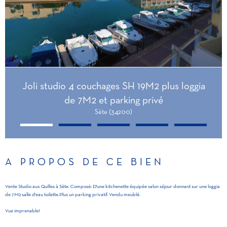
Joli studio 4 couchages SH 19M2 plus loggia
de 7M2 et parking privé
Sète (34200)
A PROPOS DE CE BIEN
Vente Studio aux Quilles à Sète. Composé: D'une kitchenette équipée salon séjour donnant sur une loggia
de 7M2 salle d'eau toilette.Plus un parking privatif. Vendu meublé.
Vue imprenable!