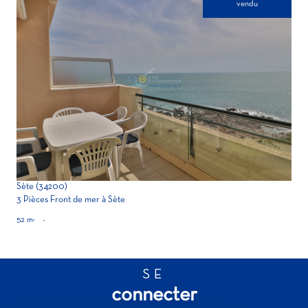
vendu
voir le bien
Sète (34200)
3 Pièces Front de mer à Sète
52 m²
-
SE
connecter