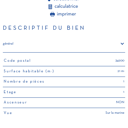
calculatrice
imprimer
DESCRIPTIF DU BIEN
général
34200
Code postal
TRAD_PAMPERO_Caracteristique
Valeurs
21 m²
Surface habitable (m²)
1
Nombre de pièces
1
Etage
NON
Ascenseur
Sur la marine
Vue