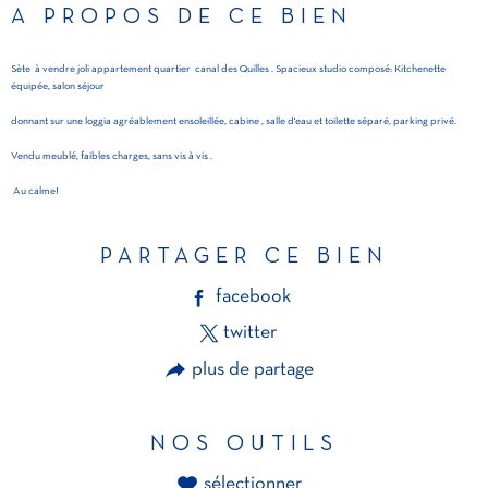
A PROPOS DE CE BIEN
Sète à vendre joli appartement quartier canal des Quilles . Spacieux studio composé: Kitchenette
équipée, salon séjour
donnant sur une loggia agréablement ensoleillée, cabine , salle d'eau et toilette séparé, parking privé.
Vendu meublé, faibles charges, sans vis à vis .
Au calme!
PARTAGER CE BIEN
facebook
twitter
plus de partage
NOS OUTILS
sélectionner