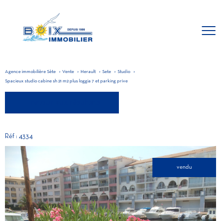
Agence immobilière Sète
Vente
Herault
Sete
Studio
Spacieux studio cabine sh 21 m2 plus loggia 7 et parking prive
retour aux résultats
Réf : 4334
vendu