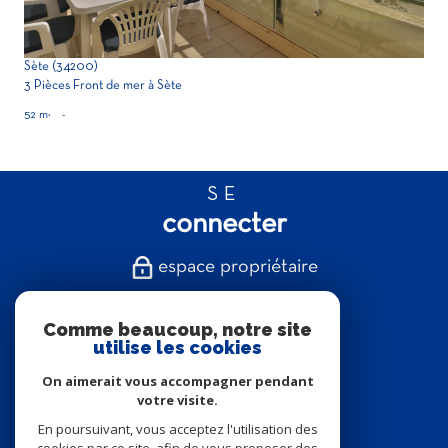
Sète (34200)
3 Pièces Front de mer à Sète
52 m²
-
SE
connecter
espace propriétaire
NOUS
Comme beaucoup, notre site
suivre
utilise les cookies
On aimerait vous accompagner pendant
votre visite.
En poursuivant, vous acceptez l'utilisation des
NOUS