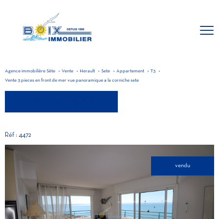
Agence immobilière Sète
Vente
Herault
Sete
Appartement
T3
Vente 3 pieces en front de mer vue panoramique a la corniche sete
retour aux résultats
Réf : 4472
vendu