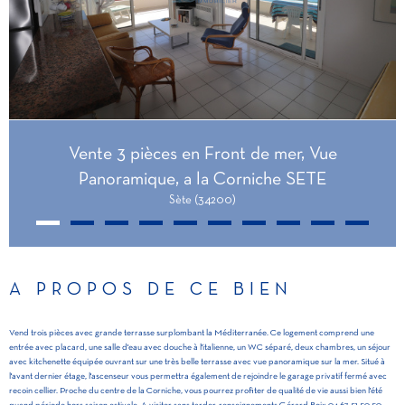
Vente 3 pièces en Front de mer, Vue
Panoramique, a la Corniche SETE
Sète (34200)
A PROPOS DE CE BIEN
Vend trois pièces avec grande terrasse surplombant la Méditerranée. Ce logement comprend une
entrée avec placard, une salle d'eau avec douche à l'italienne, un WC séparé, deux chambres, un séjour
avec kitchenette équipée ouvrant sur une très belle terrasse avec vue panoramique sur la mer. Situé à
l'avant dernier étage, l'ascenseur vous permettra également de rejoindre le garage privatif fermé avec
recoin cellier. Proche du centre de la Corniche, vous pourrez profiter de qualité de vie aussi bien l'été