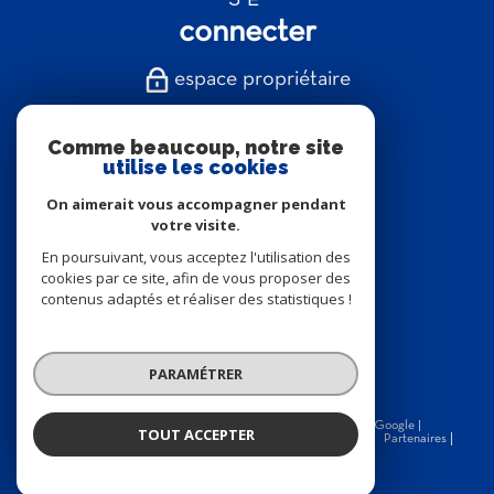
connecter
espace propriétaire
NOUS
Comme beaucoup, notre site
suivre
utilise les cookies
On aimerait vous accompagner pendant
votre visite.
En poursuivant, vous acceptez l'utilisation des
NOUS
cookies par ce site, afin de vous proposer des
contenus adaptés et réaliser des statistiques !
adhérons
PARAMÉTRER
© 2026 | Tous droits réservés | Traduction powered by Google |
TOUT ACCEPTER
Nos honoraires
Plan du site
Mentions légales
Admin
Partenaires
Politique RGPD
Cookies