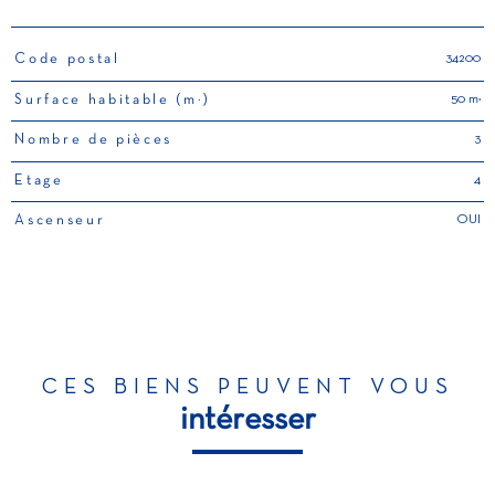
34200
Code postal
TRAD_PAMPERO_Caracteristique
Valeurs
50 m²
Surface habitable (m²)
3
Nombre de pièces
4
Etage
OUI
Ascenseur
CES BIENS PEUVENT VOUS
intéresser