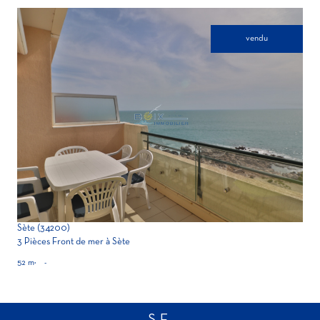
vendu
voir le bien
Sète (34200)
3 Pièces Front de mer à Sète
52 m²
-
SE