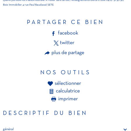
quand période hors saison estivale. A visiter sans tarder, renseignements Gérard Boix 04 67 51 50 50,
Boix Immobilier 4 rue Paul Baudassé SETE
PARTAGER CE BIEN
facebook
twitter
plus de partage
NOS OUTILS
sélectionner
calculatrice
imprimer
DESCRIPTIF DU BIEN
général