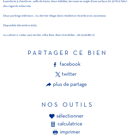
buanderie,3 chambres , salle de bains, deux toilettes, terrasse en angle d'une surface de 37M2 à l'abri
des regards indiscrets.
Deux parkings intérieurs . Au dernier étage dans résidence récente avec ascenseur.
Disponible décembre 2023.
Au calme! A visiter sans tarder, Alba Boix, Boix Immobilier , 06 23 69 88 70
PARTAGER CE BIEN
facebook
twitter
plus de partage
NOS OUTILS
sélectionner
calculatrice
imprimer