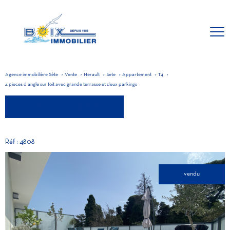
Agence immobilière Sète
Vente
Herault
Sete
Appartement
T4
4 pieces d angle sur toit avec grande terrasse et deux parkings
retour aux résultats
Réf : 4808
vendu