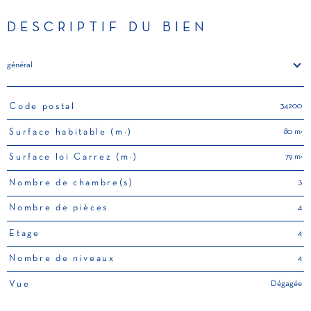
DESCRIPTIF DU BIEN
général
34200
Code postal
TRAD_PAMPERO_Caracteristique
Valeurs
80 m²
Surface habitable (m²)
79 m²
Surface loi Carrez (m²)
3
Nombre de chambre(s)
4
Nombre de pièces
4
Etage
4
Nombre de niveaux
Dégagée
Vue