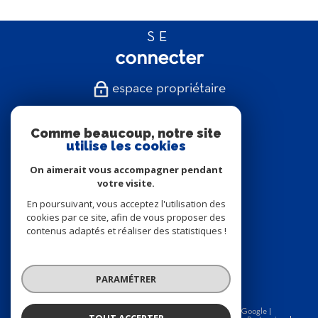
SE
connecter
espace propriétaire
NOUS
Comme beaucoup, notre site
suivre
utilise les cookies
On aimerait vous accompagner pendant
votre visite.
En poursuivant, vous acceptez l'utilisation des
NOUS
cookies par ce site, afin de vous proposer des
contenus adaptés et réaliser des statistiques !
adhérons
PARAMÉTRER
© 2026 | Tous droits réservés | Traduction powered by Google |
TOUT ACCEPTER