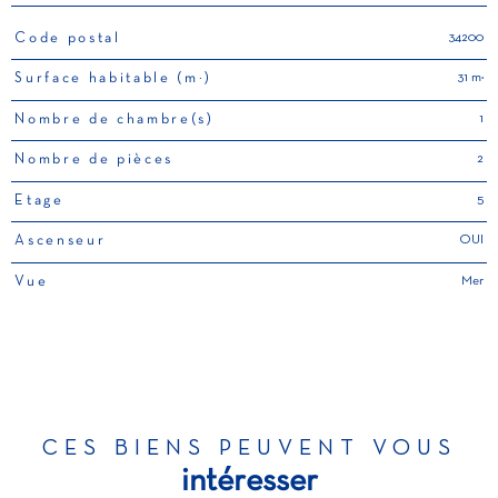
34200
Code postal
TRAD_PAMPERO_Caracteristique
Valeurs
31 m²
Surface habitable (m²)
1
Nombre de chambre(s)
2
Nombre de pièces
5
Etage
OUI
Ascenseur
Mer
Vue
CES BIENS PEUVENT VOUS
intéresser