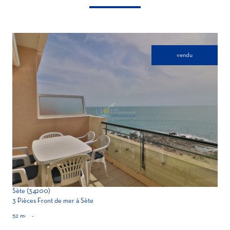
vendu
voir le bien
Sète (34200)
3 Pièces Front de mer à Sète
52 m²
-