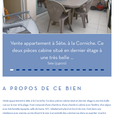
Vente appartement à Sète, à la Corniche. Ce
deux pièces cabine situé en dernier étage à
une très belle ...
Sète (34200)
A PROPOS DE CE BIEN
Vente appartement à Sète, à la Corniche. Ce deux pièces cabine situé en dernier étage à une très belle
vue sur la mer et la plage. Il est composé d'une chambre, d'une chambre cabine avec fenêtre, d'un séjour
avec kitchenette équipée, salle de bains, WC. Idéalement placé en bord de mer, il est dans une
résidence avec piscine, accès direct à la mer, à proximité des commerces dans un quartier vivant à