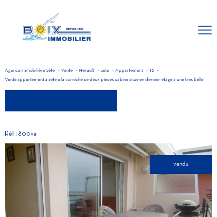
Agence immobilière Sète
Vente
Herault
Sete
Appartement
T2
Vente appartement a sete a la corniche ce deux pieces cabine situe en dernier etage a une tres belle
retour aux résultats
Réf : 800va
vendu