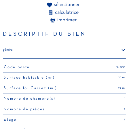
sélectionner
calculatrice
imprimer
DESCRIPTIF DU BIEN
général
34200
Code postal
TRAD_PAMPERO_Caracteristique
Valeurs
28 m²
Surface habitable (m²)
27 m²
Surface loi Carrez (m²)
1
Nombre de chambre(s)
2
Nombre de pièces
2
Etage