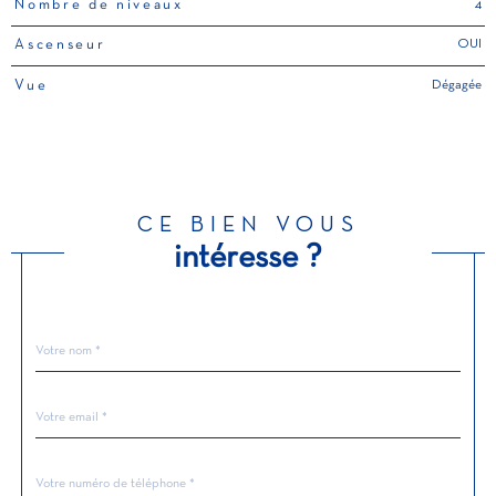
4
Nombre de niveaux
OUI
Ascenseur
Dégagée
Vue
CE BIEN VOUS
intéresse ?
Nom
Fieldset
*
par
défaut
email
*
Téléphone
*