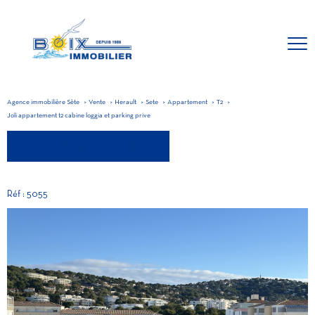
Agence immobilière Sète
Vente
Herault
Sete
Appartement
T2
Joli appartement t2 cabine loggia et parking prive
retour aux résultats
Réf : 5055