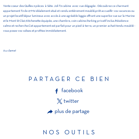
Vente coeur des Quilles 2 pièces à Sète. Joli T2 cabine avec vue dégagée . Découbrez ce charmant
appartement T2 de 27M2 idéalement situé et vendu entièrement meublé,prêt accueillir vos vacances ou
un projet locatif.Sèjour lumineux avec accès à une agréable loggia offrant une superbe vue sur la Marine
et le Mont St Clair,Kitchenette équipée, une chambre, coin cabine.Parking privatif inclus.Résidence
calme et recherche.Cet appartement est parfait pour un pied-à-terre, un premier achat.Vendu meublé -
vous posez vos valises et profitez immédiatement.
Au clame!
PARTAGER CE BIEN
facebook
twitter
plus de partage
NOS OUTILS