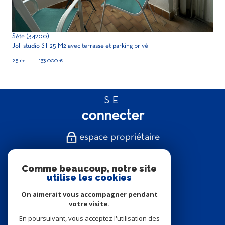
Sète (34200)
Joli studio ST 25 M2 avec terrasse et parking privé.
25 m²
-
133 000 €
SE
connecter
espace propriétaire
NOUS
Comme beaucoup, notre site
suivre
utilise les cookies
On aimerait vous accompagner pendant
votre visite.
En poursuivant, vous acceptez l'utilisation des