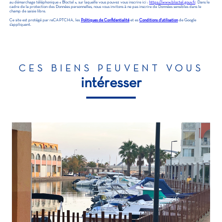
au démarchage téléphonique « Bloctel », sur laquelle vous pouvez vous inscrire ici :
https://www.bloctel.gouv.fr
. Dans le
cadre de la protection des Données personnelles, nous vous invitons à ne pas inscrire de Données sensibles dans le
champ de saisie libre.
Ce site est protégé par reCAPTCHA, les
Politiques de Confidentialité
et es
Conditions d'utilisation
de Google
s'appliquent.
CES BIENS PEUVENT VOUS
intéresser
voir le bien