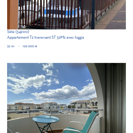
Sète (34200)
Appartement T2 traversant ST 32M2 avec loggia
32 m²
-
129 000 €
voir le bien