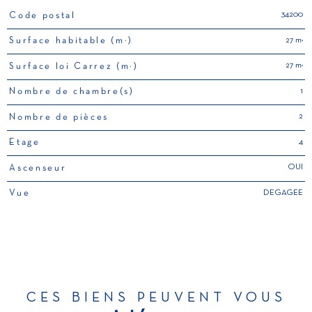
34200
Code postal
TRAD_PAMPERO_Caracteristique
Valeurs
27 m²
Surface habitable (m²)
27 m²
Surface loi Carrez (m²)
1
Nombre de chambre(s)
2
Nombre de pièces
4
Etage
OUI
Ascenseur
DEGAGEE
Vue
CES BIENS PEUVENT VOUS