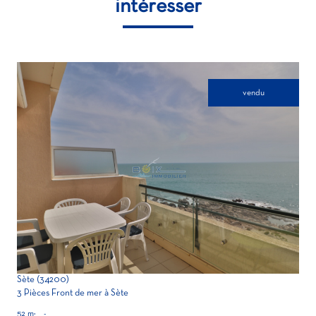
intéresser
vendu
voir le bien
Sète (34200)
3 Pièces Front de mer à Sète
52 m²
-