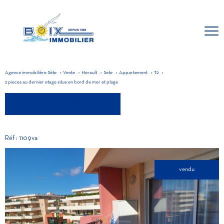
Agence immobilière Sète
Vente
Herault
Sete
Appartement
T2
2 pieces au dernier etage situe en bord de mer et plage
retour aux résultats
Réf : 1109va
vendu