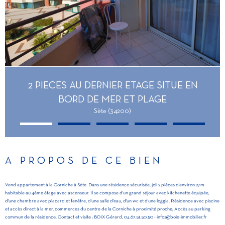
2 PIECES AU DERNIER ETAGE SITUE EN
BORD DE MER ET PLAGE
Sète (34200)
A PROPOS DE CE BIEN
Vend appartement à la Corniche à Sète. Dans une résidence sécurisée, joli 2 pièces d'environ 27m²
habitable au 4ème étage avec ascenseur. Il se compose d'un grand séjour avec kitchenette équipée,
d'une chambre avec placard et fenêtre, d'une salle d'eau, d'un wc et d'une loggia. Résidence avec piscine
et accès direct à la mer, commerces du centre de la Corniche à proximité proche; Accès au parking
commun de la résidence. Contact et visite : BOIX Gérard, 04.67.51.50.50 - infos@boix-immobilier.fr