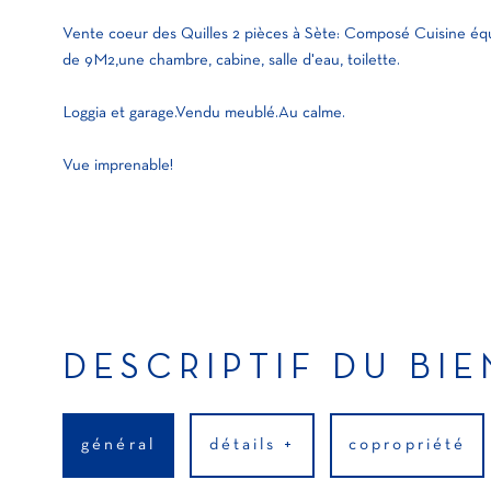
Vente coeur des Quilles 2 pièces à Sète: Composé Cuisine éq
de 9M2,une chambre, cabine, salle d'eau, toilette.
Loggia et garage.Vendu meublé.Au calme.
Vue imprenable!
DESCRIPTIF DU BIE
général
détails +
copropriété