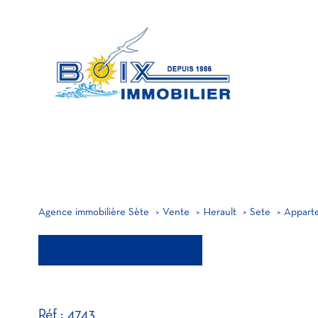
MA
A
PRO
Agence immobilière Sète
Vente
Herault
Sete
Appart
retour aux résultats
Réf : 4743