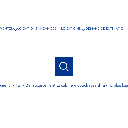
VENTES
LOCATIONS VACANCES
LOCATIONS
DEMANDE D'ESTIMATION
ISONS & VILLAS
LOCATION A L'ANNÉE
PPARTEMENTS
LOCATIONS ÉTUDIANT
COMMERCES
GRAMMES NEUFS
BIENS VENDUS
ement
T2
Bel appartement t2 cabine 6 couchages sh 43m2 plus log