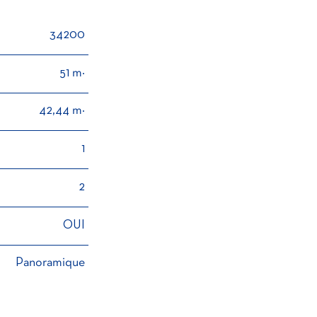
34200
51 m²
42,44 m²
1
2
OUI
Panoramique