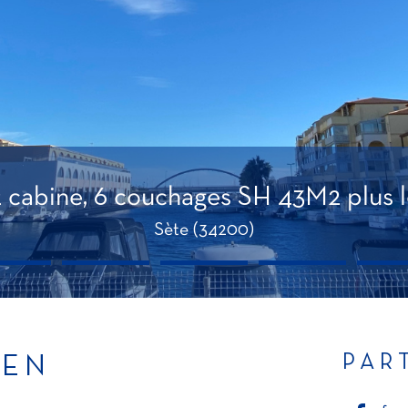
 cabine, 6 couchages SH 43M2 plus l
Sète (34200)
PAR
IEN