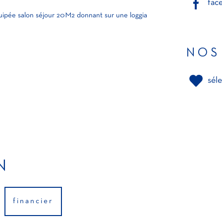
fac
uipée salon séjour 20M2 donnant sur une loggia
NOS
sél
N
financier