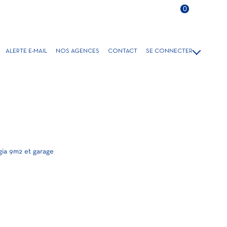
Langue
0
FR
ALERTE E-MAIL
NOS AGENCES
CONTACT
SE CONNECTER
VENTE
GESTION/LOCATION
LOCATIONS SAISONNIÈRES
gia 9m2 et garage