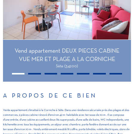
Vend appartement DEUX PIECES CABINE
VUE MER ET PLAGE A LA CORNICHE
Sète (34200)
A PROPOS DE CE BIEN
Vente appartement climatisé à la Corniche à Sète. Dans une résidence sécurisée près des plages et des
commerces, 2 pièces cabine rénové d'environ 42 m² habitable avec terrasse de 10 m². Il se compose
d'une entrée, d'une cabine accueillant deux lits superposés, d'une salle de bains, WC independants, une
kitchenette avec tous les équipements, un séjour avec chambre. porte fenêtre donnant accès sur une
terrasse d'environ 10 m². Vendu entièrement meublé lit coffre, porte blindée, volets électriques, store de