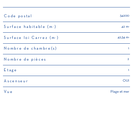
34200
Code postal
TRAD_PAMPERO_Caracteristique
Valeurs
42 m²
Surface habitable (m²)
42,34 m²
Surface loi Carrez (m²)
1
Nombre de chambre(s)
2
Nombre de pièces
1
Etage
OUI
Ascenseur
Plage et mer
Vue