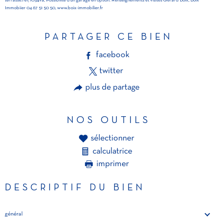
terrasse.réf; 1054va, Possibilité d'un garage en option. Renseignements et visites Gérard Boix, Boix
Immobiier 04 67 51 50 50, www.boix-immobilier.fr
PARTAGER CE BIEN
facebook
twitter
plus de partage
NOS OUTILS
sélectionner
calculatrice
imprimer
DESCRIPTIF DU BIEN
général