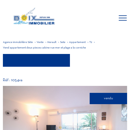
Agence immobilière Sète
Vente
Herault
Sete
Appartement
T2
Vend appartement deux pieces cabine vue mer et plage a la corniche
retour aux résultats
Réf : 1054va
vendu