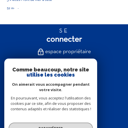
3 Pièces Front de mer à Sète
52 m²
-
SE
connecter
espace propriétaire
NOUS
Comme beaucoup, notre site
suivre
utilise les cookies
On aimerait vous accompagner pendant
votre visite.
En poursuivant, vous acceptez l'utilisation des
NOUS
cookies par ce site, afin de vous proposer des
contenus adaptés et réaliser des statistiques !
adhérons