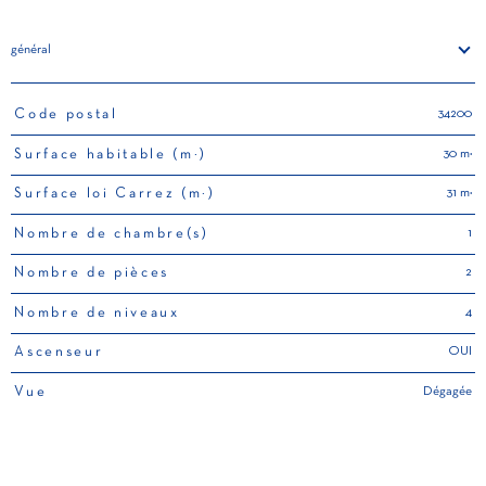
général
34200
Code postal
TRAD_PAMPERO_Caracteristique
Valeurs
30 m²
Surface habitable (m²)
31 m²
Surface loi Carrez (m²)
1
Nombre de chambre(s)
2
Nombre de pièces
4
Nombre de niveaux
OUI
Ascenseur
Dégagée
Vue