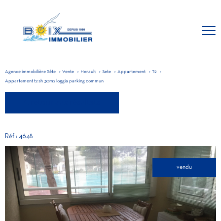
Agence immobilière Sète
Vente
Herault
Sete
Appartement
T2
Appartement t2 sh 30m2 loggia parking commun
retour aux résultats
Réf : 4648
vendu