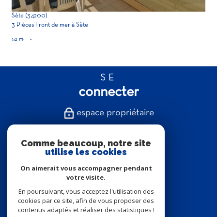
Sète (34200)
3 Pièces Front de mer à Sète
52 m²
-
SE
connecter
espace propriétaire
NOUS
Comme beaucoup, notre site
suivre
utilise les cookies
On aimerait vous accompagner pendant
votre visite.
En poursuivant, vous acceptez l'utilisation des
NOUS
cookies par ce site, afin de vous proposer des
adhérons
contenus adaptés et réaliser des statistiques !