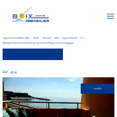
Agence immobilière Sète
Vente
Herault
Sete
Appartement
T2
Bel appartement t2 sh 29m2 terrasse et parking prive vue degagee
retour aux résultats
Réf : 4514
vendu