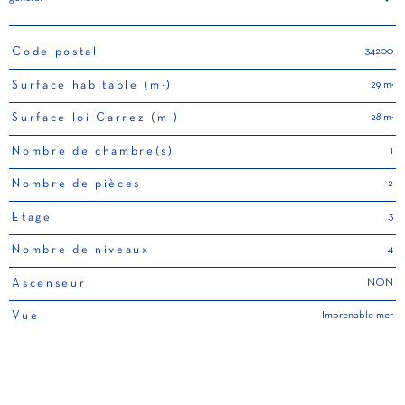
34200
Code postal
TRAD_PAMPERO_Caracteristique
Valeurs
29 m²
Surface habitable (m²)
28 m²
Surface loi Carrez (m²)
1
Nombre de chambre(s)
2
Nombre de pièces
3
Etage
4
Nombre de niveaux
NON
Ascenseur
Imprenable mer
Vue