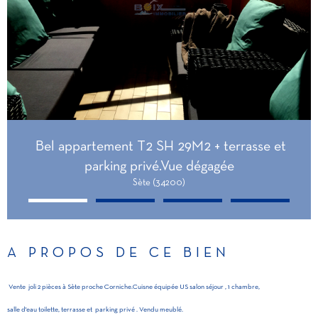
Bel appartement T2 SH 29M2 + terrasse et
parking privé.Vue dégagée
Sète (34200)
A PROPOS DE CE BIEN
Vente joli 2 pièces à Sète proche Corniche.Cuisne équipée US salon séjour , 1 chambre,
salle d'eau toilette, terrasse et parking privé . Vendu meublé.