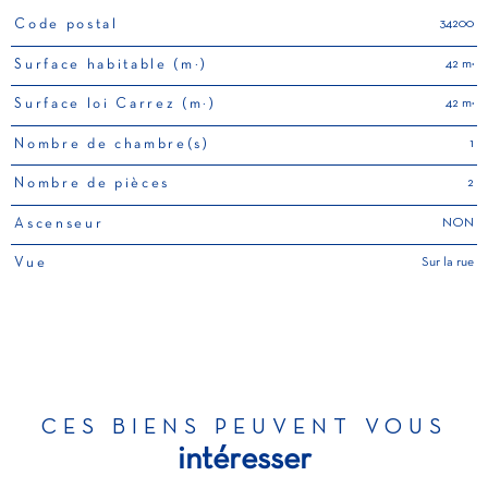
34200
Code postal
TRAD_PAMPERO_Caracteristique
Valeurs
42 m²
Surface habitable (m²)
42 m²
Surface loi Carrez (m²)
1
Nombre de chambre(s)
2
Nombre de pièces
NON
Ascenseur
Sur la rue
Vue
CES BIENS PEUVENT VOUS
intéresser