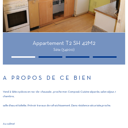
Appartement T2 SH 42M2
Sète (34200)
A PROPOS DE CE BIEN
Vend à Sète 2 pièces en rez -de- chaussée , proche mer. Composé: Cuisine séparée, salon séjour, 1
chambre,
salle d'eau et toilette. Prévoir travaux de rafraichissement .Dans résidence sécurisée,proche.
Au calme!