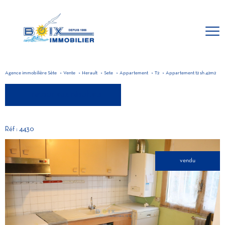
Agence immobilière Sète
Vente
Herault
Sete
Appartement
T2
Appartement t2 sh 42m2
retour aux résultats
Réf : 4430
vendu