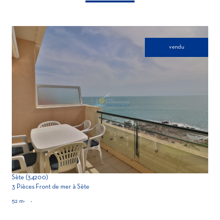
vendu
voir le bien
Sète (34200)
3 Pièces Front de mer à Sète
52 m²
-