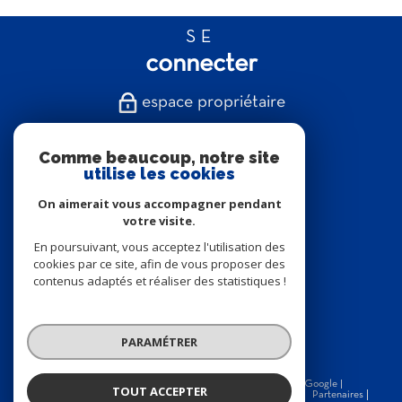
SE
connecter
espace propriétaire
NOUS
Comme beaucoup, notre site
suivre
utilise les cookies
On aimerait vous accompagner pendant
votre visite.
En poursuivant, vous acceptez l'utilisation des
NOUS
cookies par ce site, afin de vous proposer des
contenus adaptés et réaliser des statistiques !
adhérons
PARAMÉTRER
© 2026 | Tous droits réservés | Traduction powered by Google |
TOUT ACCEPTER
Nos honoraires
Plan du site
Mentions légales
Admin
Partenaires