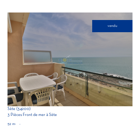
vendu
voir le bien
Sète (34200)
3 Pièces Front de mer à Sète
52 m²
-