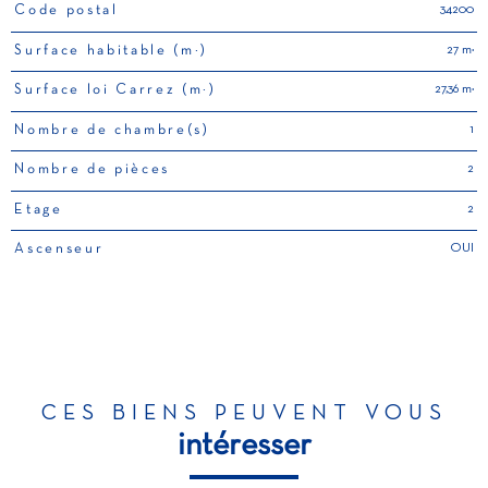
34200
Code postal
TRAD_PAMPERO_Caracteristique
Valeurs
27 m²
Surface habitable (m²)
27,36 m²
Surface loi Carrez (m²)
1
Nombre de chambre(s)
2
Nombre de pièces
2
Etage
OUI
Ascenseur
CES BIENS PEUVENT VOUS
intéresser