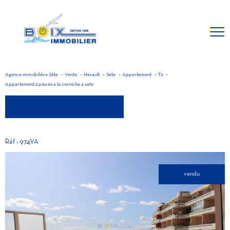
Agence immobilière Sète
Vente
Herault
Sete
Appartement
T2
Appartement 2 pieces a la corniche a sete
retour aux résultats
Réf : 974VA
vendu