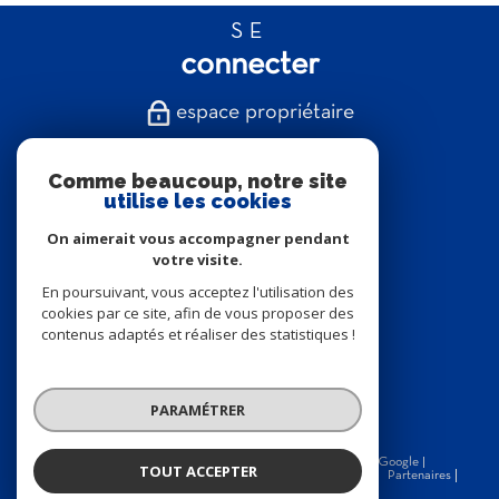
SE
connecter
espace propriétaire
NOUS
Comme beaucoup, notre site
suivre
utilise les cookies
On aimerait vous accompagner pendant
votre visite.
En poursuivant, vous acceptez l'utilisation des
NOUS
cookies par ce site, afin de vous proposer des
contenus adaptés et réaliser des statistiques !
adhérons
PARAMÉTRER
© 2026 | Tous droits réservés | Traduction powered by Google |
TOUT ACCEPTER
Nos honoraires
Plan du site
Mentions légales
Admin
Partenaires
Politique RGPD
Cookies