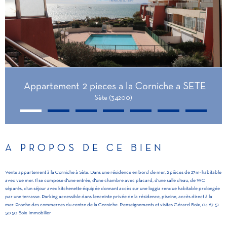
Appartement 2 pieces a la Corniche a SETE
Sète (34200)
A PROPOS DE CE BIEN
Vente appartement à la Corniche à Sète. Dans une résidence en bord de mer, 2 pièces de 27m² habitable
avec vue mer. Il se compose d'une entrée, d'une chambre avec placard, d'une salle d'eau, de WC
séparés, d'un séjour avec kitchenette équipée donnant accès sur une loggia rendue habitable prolongée
par une terrasse. Parking accessible dans l'enceinte privée de la résidence, piscine, accès direct à la
mer. Proche des commerces du centre de la Corniche. Renseignements et visites Gérard Boix, 04 67 51
50 50 Boix Immobilier