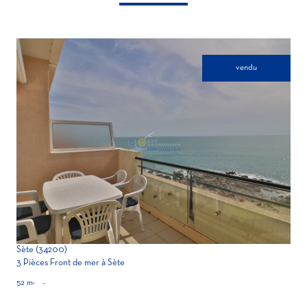
vendu
voir le bien
Sète (34200)
3 Pièces Front de mer à Sète
52 m²
-