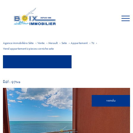
Agence immobilière Sète
Vente
Herault
Sete
Appartement
T2
Vend appartement 2 pieces corniche sete
retour aux résultats
Réf : 971va
vendu