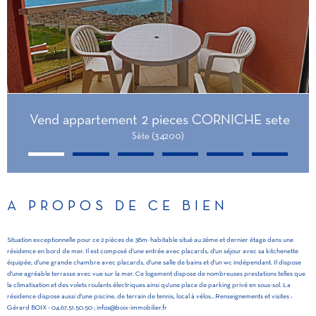
Vend appartement 2 pieces CORNICHE sete
Sète (34200)
A PROPOS DE CE BIEN
Situation exceptionnelle pour ce 2 pièces de 38m² habitable situé au 2ème et dernier étage dans une
résidence en bord de mer. Il est composé d'une entrée avec placards, d'un séjour avec sa kitchenette
équipée, d'une grande chambre avec placards, d'une salle de bains et d'un wc indépendant. Il dispose
d'une agréable terrasse avec vue sur la mer. Ce logement dispose de nombreuses prestations telles que
la climatisation et des volets roulants électriques ainsi qu'une place de parking privé en sous-sol. La
résidence dispose aussi d'une piscine, de terrain de tennis, local à vélos...Renseignements et visites :
Gérard BOIX - 04.67.51.50.50 ; infos@boix-immobilier.fr