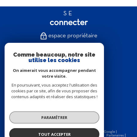
SE
connecter
espace propriétaire
NOUS
Comme beaucoup, notre site
suivre
utilise les cookies
On aimerait vous accompagner pendant
votre visite.
En poursuivant, vous acceptez l'utilisation des
NOUS
cookies par ce site, afin de vous proposer des
contenus adaptés et réaliser des statistiques !
adhérons
PARAMÉTRER
© 2026 | Tous droits réservés | Traduction powered by Google |
TOUT ACCEPTER
Nos honoraires
Plan du site
Mentions légales
Admin
Partenaires