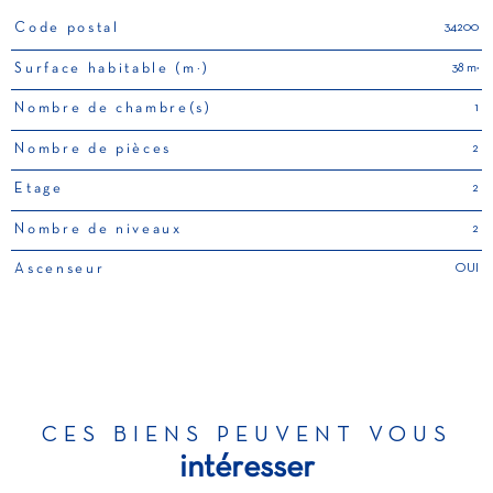
34200
Code postal
TRAD_PAMPERO_Caracteristique
Valeurs
38 m²
Surface habitable (m²)
1
Nombre de chambre(s)
2
Nombre de pièces
2
Etage
2
Nombre de niveaux
OUI
Ascenseur
CES BIENS PEUVENT VOUS
intéresser