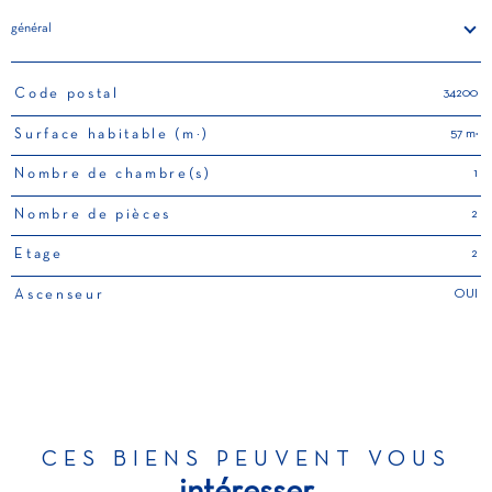
général
34200
Code postal
TRAD_PAMPERO_Caracteristique
Valeurs
57 m²
Surface habitable (m²)
1
Nombre de chambre(s)
2
Nombre de pièces
2
Etage
OUI
Ascenseur
CES BIENS PEUVENT VOUS