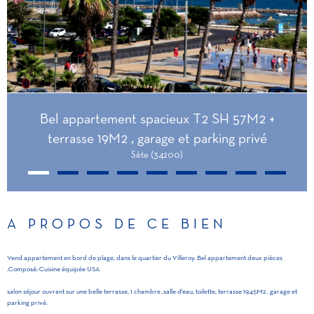
Bel appartement spacieux T2 SH 57M2 +
terrasse 19M2 , garage et parking privé
Sète (34200)
A PROPOS DE CE BIEN
Vend appartement en bord de plage, dans le quartier du Villeroy. Bel appartement deux pièces
.Composé: Cuisine équipée USA
salon séjour ouvrant sur une belle terrasse, 1 chambre ,salle d'eau, toilette, terrasse 19,45M2 , garage et
parking privé.