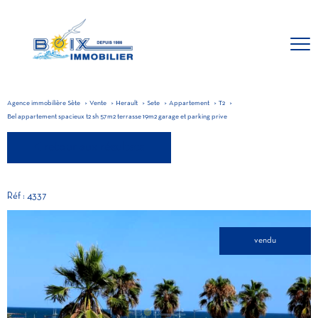
Agence immobilière Sète
Vente
Herault
Sete
Appartement
T2
Bel appartement spacieux t2 sh 57m2 terrasse 19m2 garage et parking prive
retour aux résultats
Réf : 4337
vendu