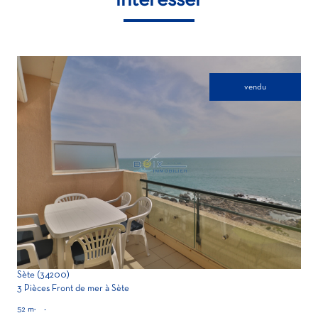
intéresser
vendu
voir le bien
Sète (34200)
3 Pièces Front de mer à Sète
52 m²
-