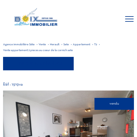
Agence immobilière Sète
Vente
Herault
Sete
Appartement
T2
Vente appartement 2 pieces au coeur de la cornich sete
retour aux résultats
Réf : 1919va
vendu