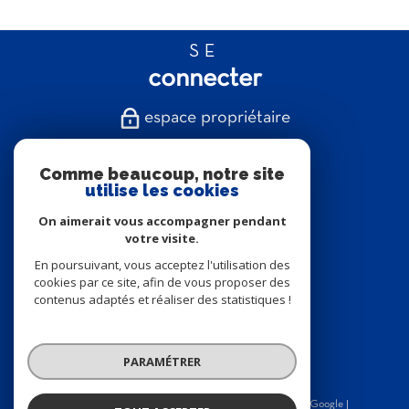
SE
connecter
espace propriétaire
NOUS
Comme beaucoup, notre site
suivre
utilise les cookies
On aimerait vous accompagner pendant
votre visite.
En poursuivant, vous acceptez l'utilisation des
NOUS
cookies par ce site, afin de vous proposer des
contenus adaptés et réaliser des statistiques !
adhérons
PARAMÉTRER
© 2026 | Tous droits réservés | Traduction powered by Google |