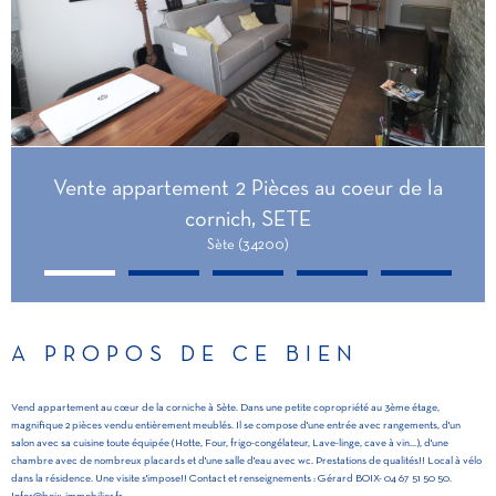
Vente appartement 2 Pièces au coeur de la
cornich, SETE
Sète (34200)
A PROPOS DE CE BIEN
Vend appartement au cœur de la corniche à Sète. Dans une petite copropriété au 3ème étage,
magnifique 2 pièces vendu entièrement meublés. Il se compose d'une entrée avec rangements, d'un
salon avec sa cuisine toute équipée (Hotte, Four, frigo-congélateur, Lave-linge, cave à vin...), d'une
chambre avec de nombreux placards et d'une salle d'eau avec wc. Prestations de qualités!! Local à vélo
dans la résidence. Une visite s'impose!! Contact et renseignements : Gérard BOIX- 04 67 51 50 50.