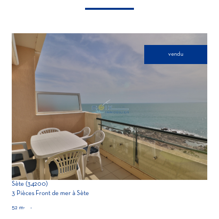
vendu
voir le bien
Sète (34200)
3 Pièces Front de mer à Sète
52 m²
-