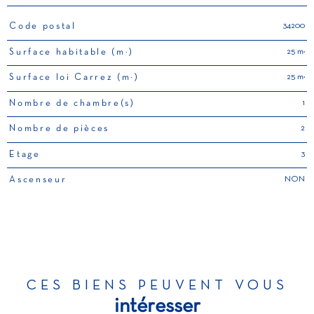
34200
Code postal
TRAD_PAMPERO_Caracteristique
Valeurs
25 m²
Surface habitable (m²)
25 m²
Surface loi Carrez (m²)
1
Nombre de chambre(s)
2
Nombre de pièces
3
Etage
NON
Ascenseur
CES BIENS PEUVENT VOUS
intéresser