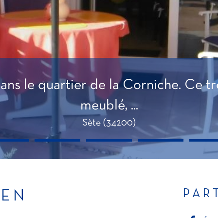
s le quartier de la Corniche. Ce trè
meublé, ...
Sète (34200)
PAR
IEN