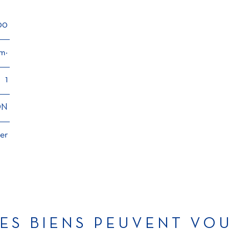
00
m²
1
ON
er
ES BIENS PEUVENT VO