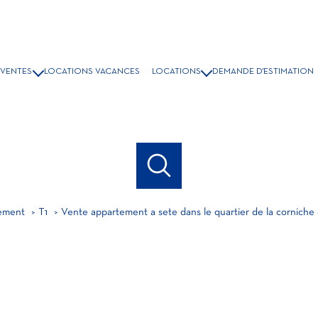
VENTES
LOCATIONS VACANCES
LOCATIONS
DEMANDE D'ESTIMATION
ISONS & VILLAS
LOCATION A L'ANNÉE
PPARTEMENTS
LOCATIONS ÉTUDIANT
COMMERCES
GRAMMES NEUFS
BIENS VENDUS
ement
T1
Vente appartement a sete dans le quartier de la corniche c