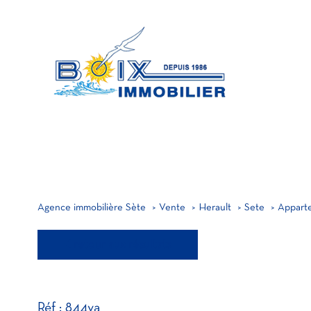
MA
A
PRO
Agence immobilière Sète
Vente
Herault
Sete
Appart
retour aux résultats
Réf : 844va