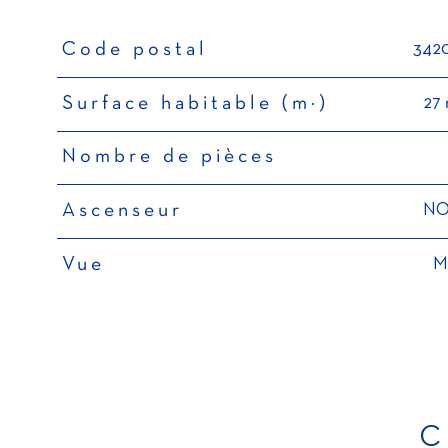
342
Code postal
TRAD_PAMPERO_Caracteristique
Valeurs
27 
Surface habitable (m²)
Nombre de pièces
N
Ascenseur
M
Vue
C