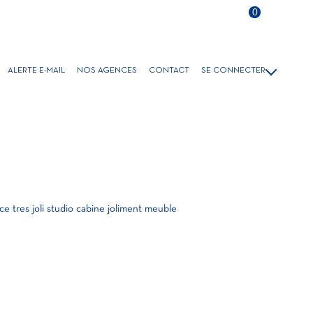
Langue
0
FR
ALERTE E-MAIL
NOS AGENCES
CONTACT
SE CONNECTER
VENTE
GESTION/LOCATION
LOCATIONS SAISONNIÈRES
e tres joli studio cabine joliment meuble