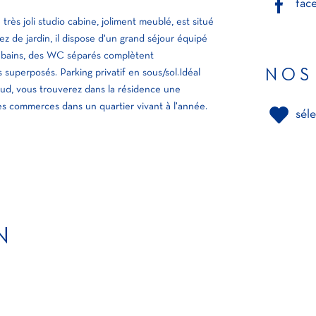
fac
rès joli studio cabine, joliment meublé, est situé
ez de jardin, il dispose d'un grand séjour équipé
de bains, des WC séparés complètent
NOS
 superposés. Parking privatif en sous/sol.Idéal
sud, vous trouverez dans la résidence une
 les commerces dans un quartier vivant à l'année.
sél
N