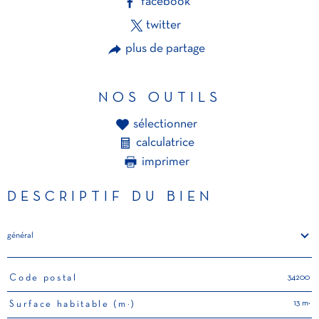
facebook
twitter
plus de partage
NOS OUTILS
sélectionner
calculatrice
imprimer
DESCRIPTIF DU BIEN
général
34200
Code postal
TRAD_PAMPERO_Caracteristique
Valeurs
13 m²
Surface habitable (m²)