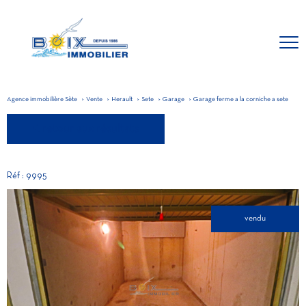
Agence immobilière Sète
Vente
Herault
Sete
Garage
Garage ferme a la corniche a sete
retour aux résultats
Réf : 9995
vendu