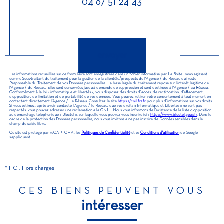
04 67 51 24 43
Validation
envoyer
Les informations recueillies sur ce formulaire sont enregistrées dans un fichier informatisé par La Boite Immo agissant
comme Sous-traitant du traitement pour la gestion de la clientèle/prospects de l'Agence / du Réseau qui reste
Responsable du Traitement de vos Données personnelles. La base légale du traitement repose sur l'intérêt légitime de
l'Agence / du Réseau. Elles sont conservées jusqu'à demande de suppression et sont destinées à l'Agence / au Réseau.
Conformément à la loi « informatique et libertés », vous disposez des droits d’accès, de rectification, d’effacement,
d’opposition, de limitation et de portabilité de vos données. Vous pouvez retirer votre consentement à tout moment en
contactant directement l’Agence / Le Réseau. Consultez le site
https://cnil.fr/fr
pour plus d’informations sur vos droits.
Si vous estimez, après avoir contacté l'Agence / le Réseau, que vos droits « Informatique et Libertés » ne sont pas
respectés, vous pouvez adresser une réclamation à la CNIL. Nous vous informons de l’existence de la liste d'opposition
au démarchage téléphonique « Bloctel », sur laquelle vous pouvez vous inscrire ici :
https://www.bloctel.gouv.fr
. Dans le
cadre de la protection des Données personnelles, nous vous invitons à ne pas inscrire de Données sensibles dans le
champ de saisie libre.
Ce site est protégé par reCAPTCHA, les
Politiques de Confidentialité
et es
Conditions d'utilisation
de Google
s'appliquent.
* HC : Hors charges
CES BIENS PEUVENT VOUS
intéresser