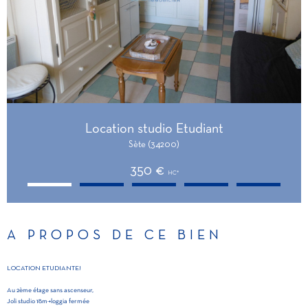
Location studio Etudiant
Sète (34200)
350 €
HC*
A PROPOS DE CE BIEN
LOCATION ETUDIANTE!
Au 2ème étage sans ascenseur,
Joli studio 18m²+loggia fermée