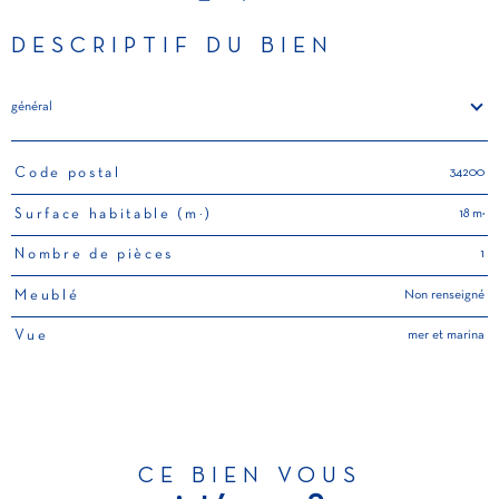
DESCRIPTIF DU BIEN
général
34200
Code postal
TRAD_PAMPERO_Caracteristique
Valeurs
18 m²
Surface habitable (m²)
1
Nombre de pièces
Non renseigné
Meublé
mer et marina
Vue
CE BIEN VOUS