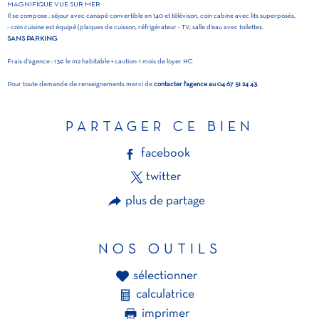
MAGNIFIQUE VUE SUR MER
Il se compose : séjour avec canapé convertible en 140 et télévison, coin cabine avec lits superposés,
- coin cuisine est équipé (plaques de cuisson, réfrigérateur - TV, salle d'eau avec toilettes.
SANS PARKING
Frais d'agence : 13€ le m2 habitable + caution: 1 mois de loyer HC
Pour toute demande de renseignements merci de
contacter l'agence au 04 67 51 24 43
.
PARTAGER CE BIEN
facebook
twitter
plus de partage
NOS OUTILS
sélectionner
calculatrice
imprimer