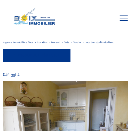
Agence immobilière Sète
Location
Herault
Sete
Studio
Location studio etudiant
retour aux résultats
Réf : 35LA