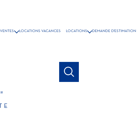
VENTES
LOCATIONS VACANCES
LOCATIONS
DEMANDE D'ESTIMATION
ISONS & VILLAS
LOCATION A L'ANNÉE
PPARTEMENTS
LOCATIONS ÉTUDIANT
COMMERCES
GRAMMES NEUFS
BIENS VENDUS
te
TE