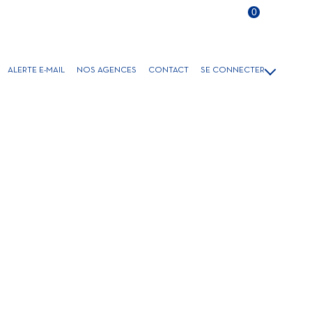
Langue
0
FR
ALERTE E-MAIL
NOS AGENCES
CONTACT
SE CONNECTER
VENTE
GESTION/LOCATION
LOCATIONS SAISONNIÈRES