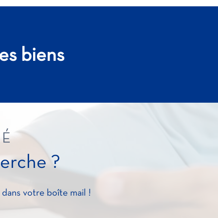
es biens
VÉ
herche ?
dans votre boîte mail !