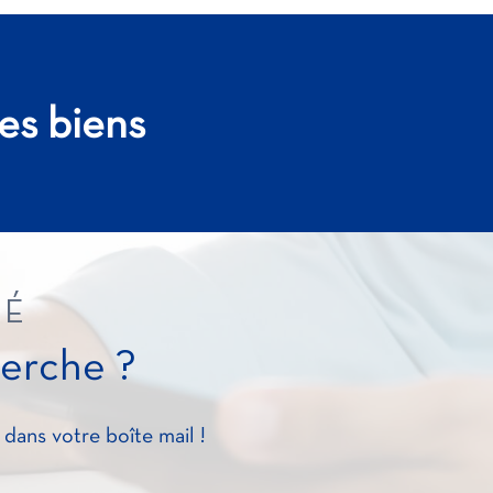
es biens
VÉ
herche ?
dans votre boîte mail !