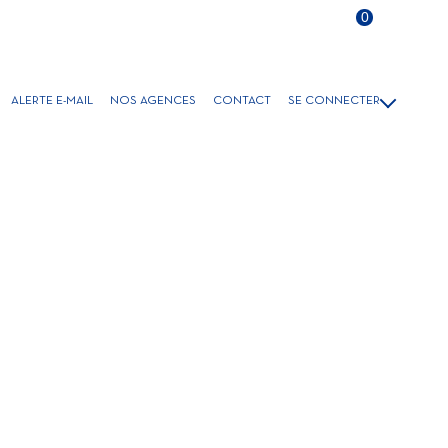
Langue
0
FR
ALERTE E-MAIL
NOS AGENCES
CONTACT
SE CONNECTER
VENTE
GESTION/LOCATION
LOCATIONS SAISONNIÈRES