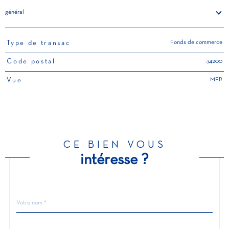
général
Fonds de commerce
Type de transac
TRAD_PAMPERO_Caracteristique
Valeurs
34200
Code postal
MER
Vue
CE BIEN VOUS
intéresse ?
Nom
Fieldset
*
par
défaut
email