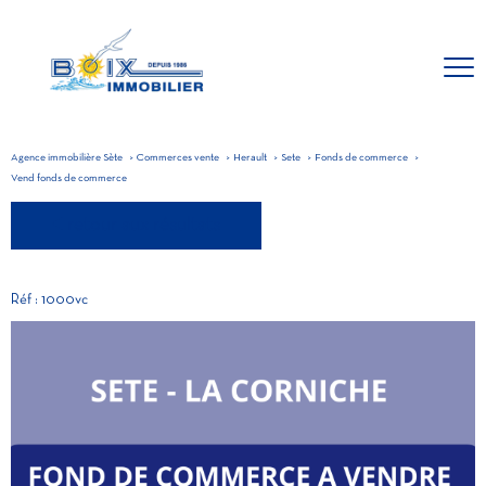
Agence immobilière Sète
Commerces vente
Herault
Sete
Fonds de commerce
Vend fonds de commerce
retour aux résultats
Réf : 1000vc