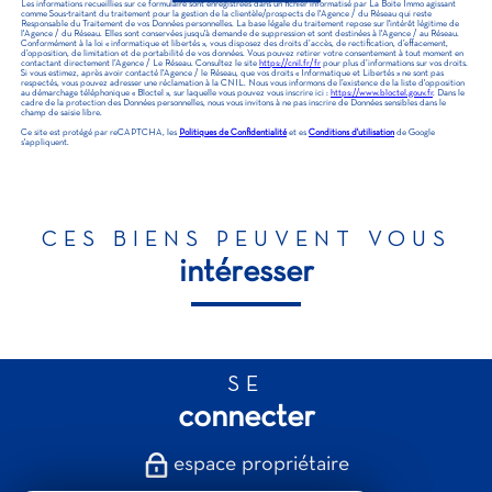
Les informations recueillies sur ce formulaire sont enregistrées dans un fichier informatisé par La Boite Immo agissant
comme Sous-traitant du traitement pour la gestion de la clientèle/prospects de l'Agence / du Réseau qui reste
Responsable du Traitement de vos Données personnelles. La base légale du traitement repose sur l'intérêt légitime de
l'Agence / du Réseau. Elles sont conservées jusqu'à demande de suppression et sont destinées à l'Agence / au Réseau.
Conformément à la loi « informatique et libertés », vous disposez des droits d’accès, de rectification, d’effacement,
d’opposition, de limitation et de portabilité de vos données. Vous pouvez retirer votre consentement à tout moment en
contactant directement l’Agence / Le Réseau. Consultez le site
https://cnil.fr/fr
pour plus d’informations sur vos droits.
Si vous estimez, après avoir contacté l'Agence / le Réseau, que vos droits « Informatique et Libertés » ne sont pas
respectés, vous pouvez adresser une réclamation à la CNIL. Nous vous informons de l’existence de la liste d'opposition
au démarchage téléphonique « Bloctel », sur laquelle vous pouvez vous inscrire ici :
https://www.bloctel.gouv.fr
. Dans le
cadre de la protection des Données personnelles, nous vous invitons à ne pas inscrire de Données sensibles dans le
champ de saisie libre.
Ce site est protégé par reCAPTCHA, les
Politiques de Confidentialité
et es
Conditions d'utilisation
de Google
s'appliquent.
CES BIENS PEUVENT VOUS
intéresser
SE
connecter
espace propriétaire